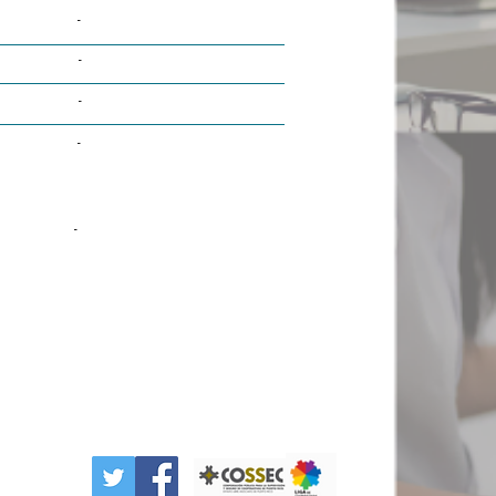
-
-
-
-
-