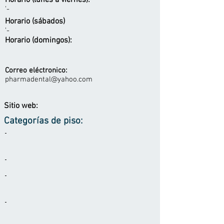
Horario (lunes a viernes):
'-
Horario (sábados)
'-
Horario (domingos):
Correo eléctronico:
pharmadental@yahoo.com
Sitio web:
Categorías de piso:
-
-
-
-