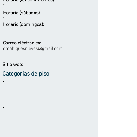
Horario (lunes a viernes):
'-
Horario (sábados)
'-
Horario (domingos):
Correo eléctronico:
dmahiquesnieves@gmail.com
Sitio web:
Categorías de piso:
-
-
-
-