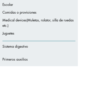
Escolar
Comidas o provisiones
Medical devices(Muletas, rolator, silla de ruedas
etc.)
Juguetes
Sistema digestivo
Primeros auxilios
Incontinencia
Salud oral
Protección solar
Servicios
adicionales: