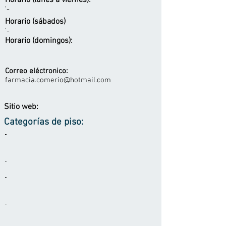
Horario (lunes a viernes):
'-
Horario (sábados)
'-
Horario (domingos):
Correo eléctronico:
farmacia.comerio@hotmail.com
Sitio web:
Categorías de piso:
-
-
-
-