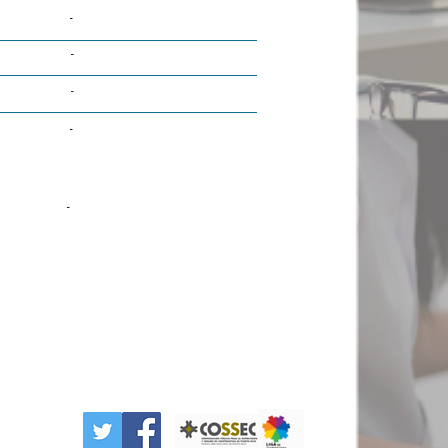
-
-
-
-
-