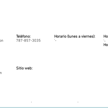
Teléfono:
Horario (lunes a viernes):
Ho
on
787-857-3035
'-
'-
Ho
Sitio web:
m
-
-