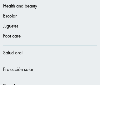
Health and beauty
Escolar
Juguetes
Foot care
Salud oral
Protección solar
Desodorantes
Seccion de Productos de viaje
-
Servicios
adicionales:
-