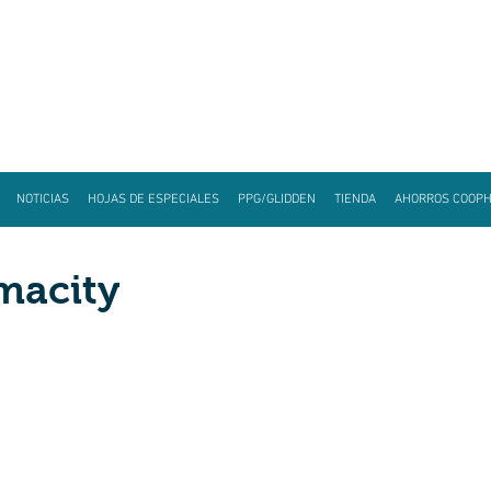
NOTICIAS
HOJAS DE ESPECIALES
PPG/GLIDDEN
TIENDA
AHORROS COOP
macity