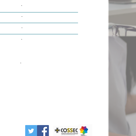
-
-
-
-
-