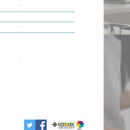
-
-
-
-
-