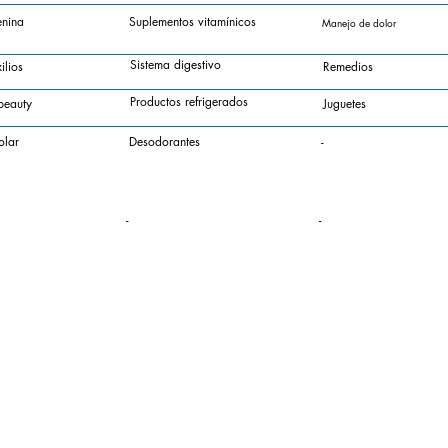
enina
Suplementos vitamínicos
Manejo de dolor
Sistema digestivo
ilios
Remedios
Productos refrigerados
beauty
Juguetes
olar
Desodorantes
-
-
-