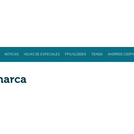
NOTICIAS
HOJAS DE ESPECIALES
PPG/GLIDDEN
TIENDA
AHORROS COOP
narca