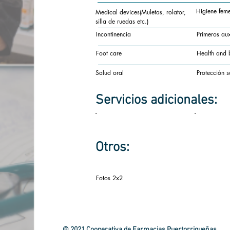
Higiene fem
Medical devices(Muletas, rolator,
silla de ruedas etc.)
Incontinencia
Primeros aux
Foot care
Health and 
Salud oral
Protección s
Servicios
adicionales:
-
-
Otros:
Fotos 2x2
© 2021 Cooperativa de Farmacias Puertorriqueñas