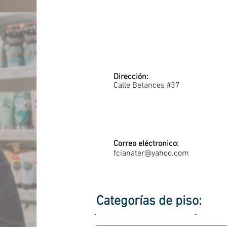
Dirección:
Calle Betances #37
Correo eléctronico:
fcianater@yahoo.com
Categorías de piso:
-
-