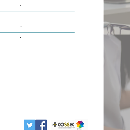
-
-
-
-
-