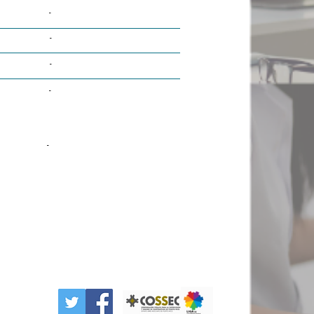
-
-
-
-
-