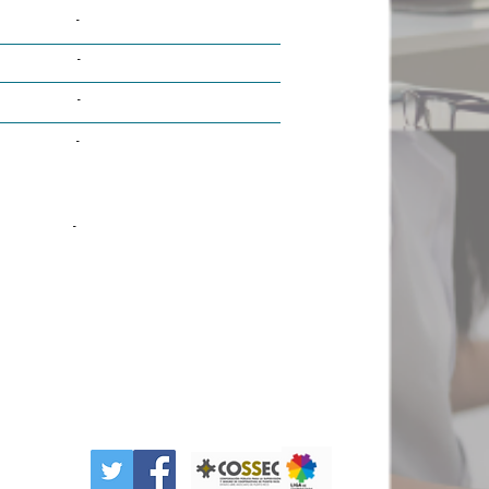
-
-
-
-
-