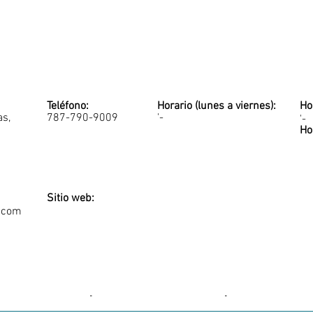
Teléfono:
Horario (lunes a viernes):
Ho
as,
787-790-9009
'-
'-
Ho
Sitio web:
r.com
-
-