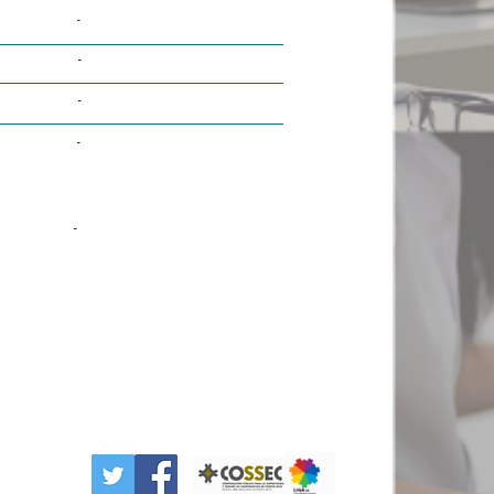
-
-
-
-
-