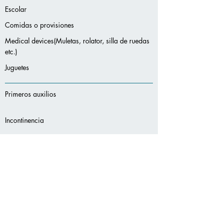
Escolar
Comidas o provisiones
Medical devices(Muletas, rolator, silla de ruedas
etc.)
Juguetes
Primeros auxilios
Incontinencia
Salud oral
Protección solar
Desodorantes
Servicios
adicionales: