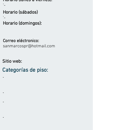
Horario (lunes a viernes):
'-
Horario (sábados)
'-
Horario (domingos):
Correo eléctronico:
sanmarcospr@hotmail.com
Sitio web:
Categorías de piso:
-
-
-
-