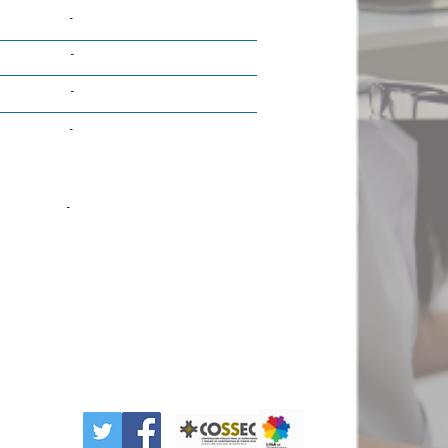
-
-
-
-
-