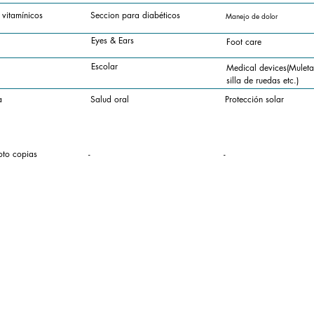
 vitamínicos
Seccion para diabéticos
Manejo de dolor
Eyes & Ears
Foot care
Escolar
Medical devices(Muletas
silla de ruedas etc.)
a
Salud oral
Protección solar
oto copias
-
-