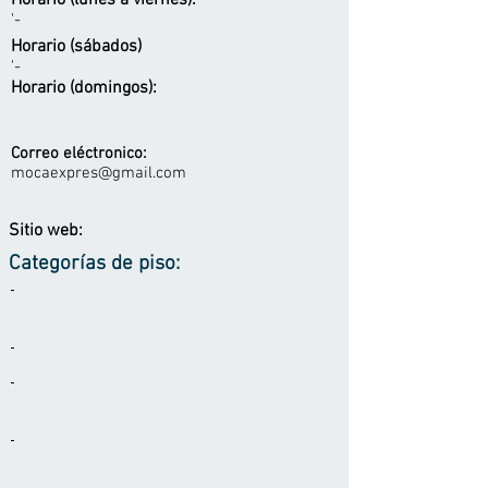
Horario (lunes a viernes):
'-
Horario (sábados)
'-
Horario (domingos):
Correo eléctronico:
mocaexpres@gmail.com
Sitio web:
Categorías de piso:
-
-
-
-