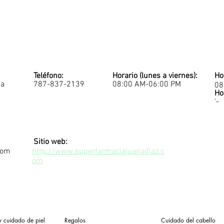
Teléfono:
Horario (lunes a viernes):
Ho
na
787-837-2139
08:00 AM-06:00 PM
08
Ho
'-
Sitio web:
com
http://www.superfarmaciajuanadiaz.c
om
y cuidado de piel
Regalos
Cuidado del cabello