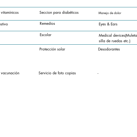
 vitamínicos
Seccion para diabéticos
Manejo de dolor
Remedios
stivo
Eyes & Ears
Escolar
Medical devices(Muletas
silla de ruedas etc.)
Protección solar
Desodorantes
 vacunación
Servicio de foto copias
-