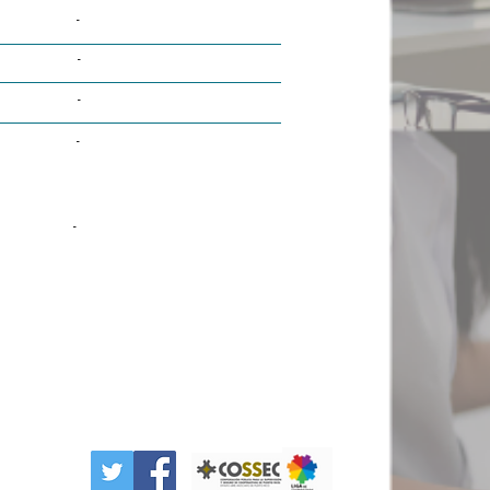
-
-
-
-
-