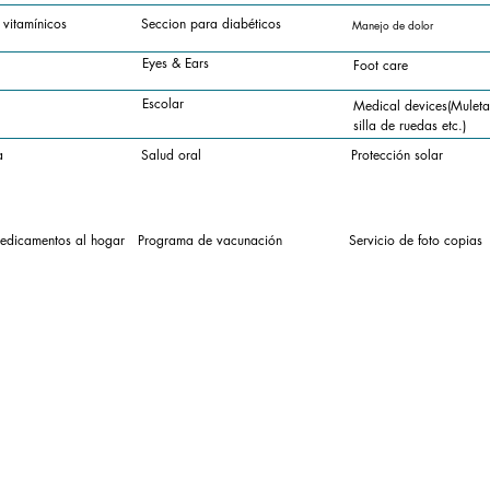
 vitamínicos
Seccion para diabéticos
Manejo de dolor
Eyes & Ears
Foot care
Escolar
Medical devices(Muletas
silla de ruedas etc.)
a
Salud oral
Protección solar
edicamentos al hogar
Programa de vacunación
Servicio de foto copias