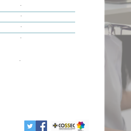
-
-
-
-
-