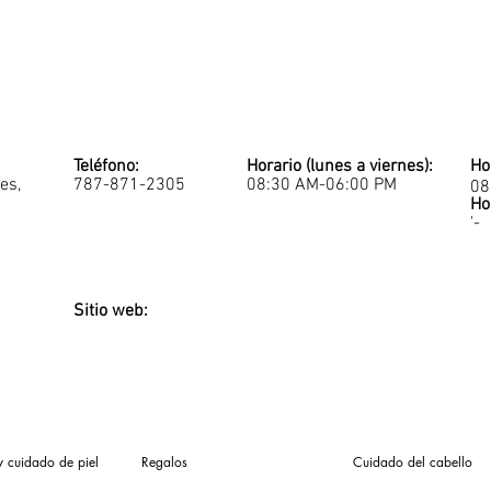
Teléfono:
Horario (lunes a viernes):
Ho
es,
787-871-2305
08:30 AM-06:00 PM
08
Ho
'-
Sitio web:
y cuidado de piel
Regalos
Cuidado del cabello