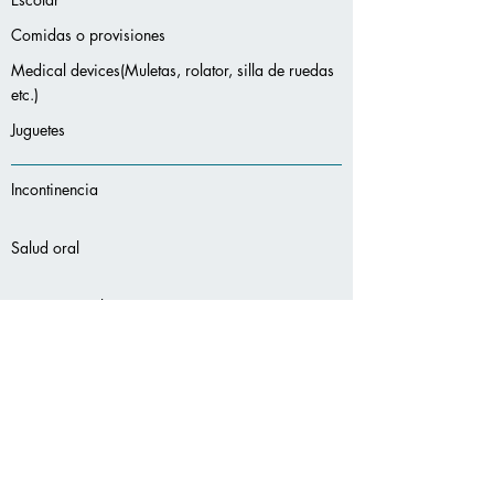
Comidas o provisiones
Medical devices(Muletas, rolator, silla de ruedas
etc.)
Juguetes
Incontinencia
Salud oral
Protección solar
Desodorantes
Seccion de Productos de viaje
Servicios
adicionales: