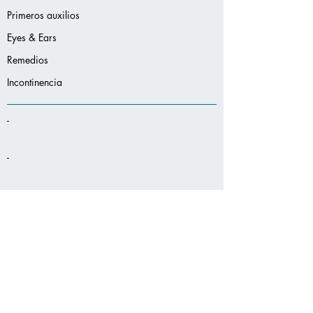
Primeros auxilios
Eyes & Ears
Remedios
Incontinencia
-
-
-
-
-
Servicios
adicionales: