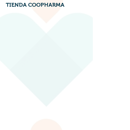
Tienda
TIENDA COOPHARMA
/
Artículos Coopharma